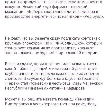
придется придумывать название, если компания его
выкупит. Немецкий клуб фармацевтической
компании – «Байер», спортивное детище лидера в
производстве энергетических напитков – «Ред Булл».
Не факт, что вы сумеете сразу подписать контракт с
крупным спонсором. Но и ФК «Солнышко», который
спонсирует компания по производству крема от
загара – далеко не худший старт славной истории.
Бывали случаи, когда клуб решили назвать в честь
какой-либо выдающейся или важной для истории
клуба личности, и это было важнее всяких денег от
спонсора. В случае футбольного клуба из Грозного,
«Терек» стал «Ахматом» в честь отца Главы Чеченской
Республики Рамзана Ахматовича Кадырова
Может и вы решите назвать команду «Геннадий
Викторович» в честь первого тренера по футболу