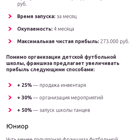
руб.
Время запуска:
за месяц
Окупаемость:
4 месяца
Максимальная чистая прибыль:
273.000 руб.
Помимо организации детской футбольной
школы, франшиза предлагает увеличивать
прибыль следующими способами:
+ 25%
— продажа инвентаря
+ 30%
— организация мероприятий
+ 50%
— запуск школы танцев
Юниор
Чуть менее популярная франшиза футбольной