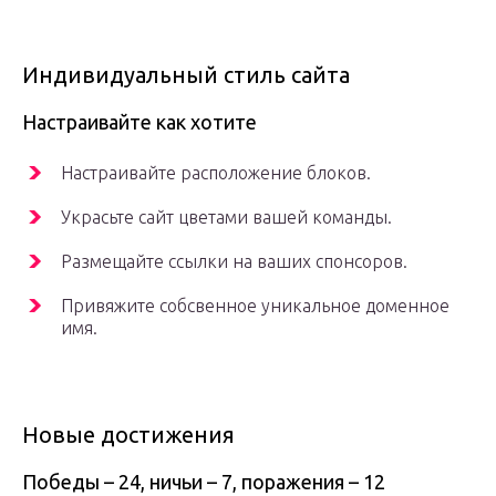
Индивидуальный стиль сайта
Настраивайте как хотите
Настраивайте расположение блоков.
Украсьте сайт цветами вашей команды.
Размещайте ссылки на ваших спонсоров.
Привяжите собсвенное уникальное доменное
имя.
Новые достижения
Победы – 24, ничьи – 7, поражения – 12