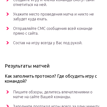
отметиться на ней.
Укажите место проведения матча и никто не
забудет куда ехать.
Отправляйте СМС сообщения всей команде
прямо с сайта.
Состав на игру всегда у Вас под рукой.
Результаты матчей
Как заполнить протокол? Где обсудить игру с
командой?
Пишите обзоры, делитесь впечатлениями о
матче на сайте Вашей команды.
Заполните протокол игры всего за одну минуту.