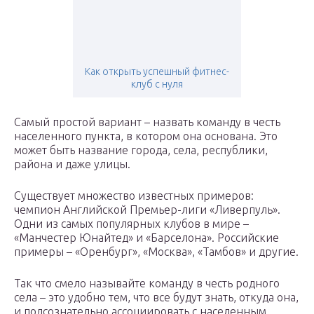
Как открыть успешный фитнес-
клуб с нуля
Самый простой вариант – назвать команду в честь
населенного пункта, в котором она основана. Это
может быть название города, села, республики,
района и даже улицы.
Существует множество известных примеров:
чемпион Английской Премьер-лиги «Ливерпуль».
Одни из самых популярных клубов в мире –
«Манчестер Юнайтед» и «Барселона». Российские
примеры – «Оренбург», «Москва», «Тамбов» и другие.
Так что смело называйте команду в честь родного
села – это удобно тем, что все будут знать, откуда она,
и подсознательно ассоциировать с населенным