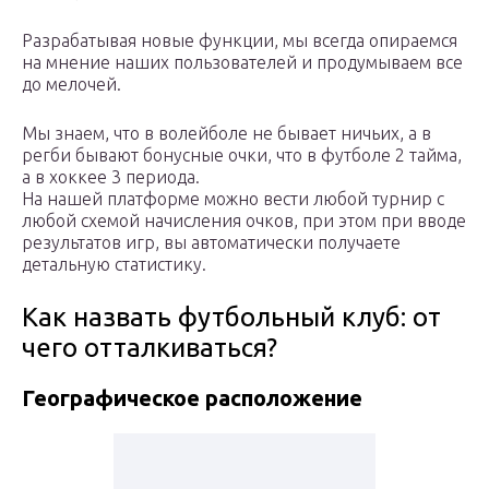
Разрабатывая новые функции, мы всегда опираемся
на мнение наших пользователей и продумываем все
до мелочей.
Мы знаем, что в волейболе не бывает ничьих, а в
регби бывают бонусные очки, что в футболе 2 тайма,
а в хоккее 3 периода.
На нашей платформе можно вести любой турнир с
любой схемой начисления очков, при этом при вводе
результатов игр, вы автоматически получаете
детальную статистику.
Как назвать футбольный клуб: от
чего отталкиваться?
Географическое расположение