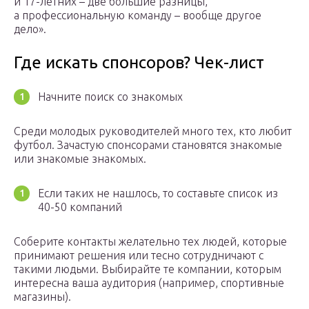
и 17-летних – две большие разницы,
а профессиональную команду – вообще другое
дело».
Где искать спонсоров? Чек-лист
Начните поиск со знакомых
Среди молодых руководителей много тех, кто любит
футбол. Зачастую спонсорами становятся знакомые
или знакомые знакомых.
Если таких не нашлось, то составьте список из
40-50 компаний
Соберите контакты желательно тех людей, которые
принимают решения или тесно сотрудничают с
такими людьми. Выбирайте те компании, которым
интересна ваша аудитория (например, спортивные
магазины).