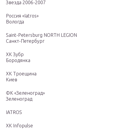
Звезда 2006-2007
Россия «Iatros»
Вологда
Saint-Petersburg NORTH LEGION
Санкт-Петербург
ХК Зубр
Бородянка
ХК Троещина
Киев
ФК «Зеленоград»
Зеленоград
IATROS
ХК Infopulse