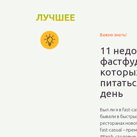
ЛУЧШЕЕ
Важно знать!
11 нед
фастфуд
которы
питать
день
Был ли я в fast-c
бывали в быстры
ресторанах новог
fast-casual – пр
#Farsh, столовые