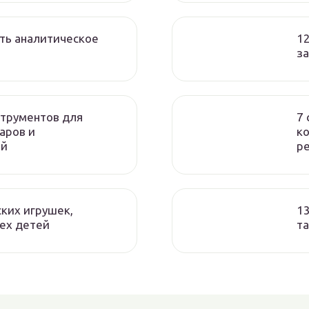
ить аналитическое
12
з
струментов для
7 
аров и
ко
ий
р
ских игрушек,
1
сех детей
т