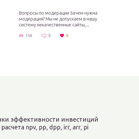
Вопросы по модерации Зачем нужна
модерация? Мы не допускаем в нашу
систему некачественные сайты,...
156
0
0
нки эффективности инвестиций
асчета npv, pp, dpp, irr, arr, pi