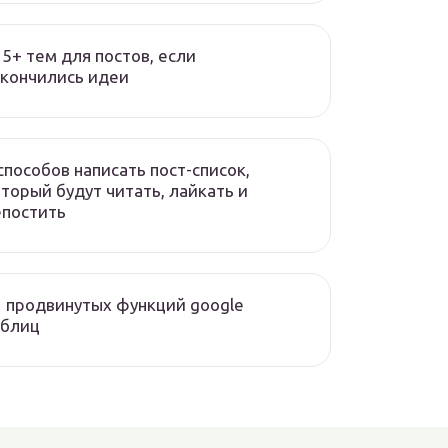
5+ тем для постов, если
акончились идеи
способов написать пост-список,
торый будут читать, лайкать и
епостить
3 продвинутых функций google
аблиц