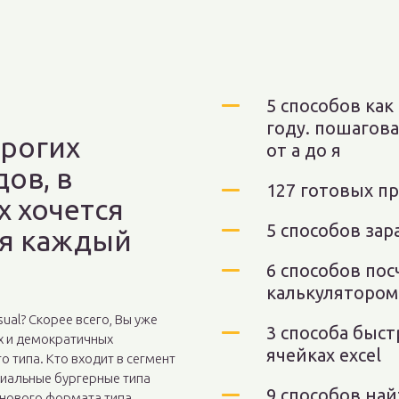
5 способов как
году. пошагов
орогих
от а до я
ов, в
127 готовых п
х хочется
5 способов зар
ся каждый
6 способов пос
калькулятором
asual? Скорее всего, Вы уже
3 способа быст
х и демократичных
ячейках excel
о типа. Кто входит в сегмент
емиальные бургерные типа
9 способов на
 нового формата типа...