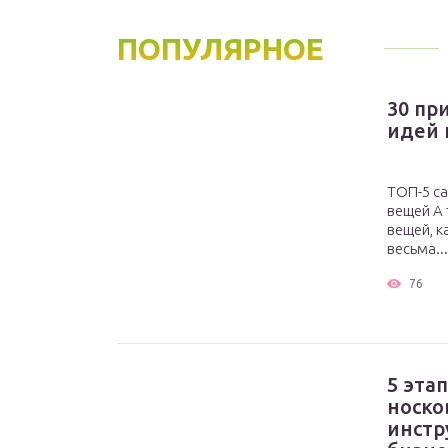
ПОПУЛЯРНОЕ
30 пр
идей 
ТОП-5 с
вещей А 
вещей, к
весьма...
76
5 эта
носко
инстр