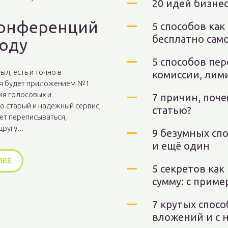
20 идей бизне
онференций
5 способов как
бесплатно сам
году
5 способов пер
ыл, есть и точно в
комиссии, лим
я будет приложением №1
ия голосовых и
7 причин, поч
о старый и надежный сервис,
статью?
ет переписываться,
ругу...
9 безумных сп
и ещё один
ЛЕЕ
5 секретов ка
сумму: с прим
7 крутых спосо
вложений и с 