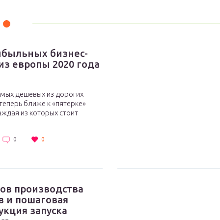
ибыльных бизнес-
из европы 2020 года
амых дешевых из дорогих
теперь ближе к «пятерке»
аждая из которых стоит
0
0
пов производства
в и пошаговая
укция запуска