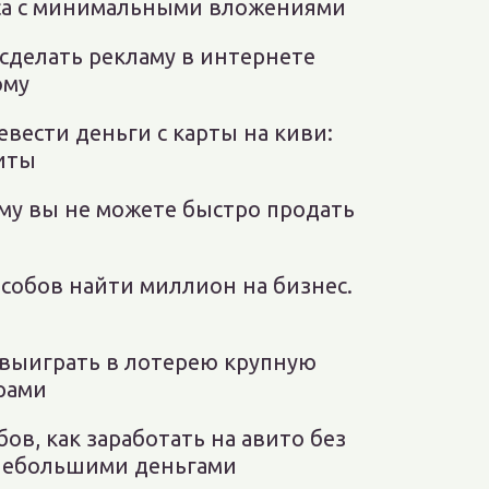
са с минимальными вложениями
 сделать рекламу в интернете
ому
евести деньги с карты на киви:
иты
ему вы не можете быстро продать
особов найти миллион на бизнес.
к выиграть в лотерею крупную
ерами
бов, как заработать на авито без
небольшими деньгами