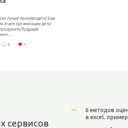
са
ски лучше производить? Еще
м этапе организации дела
 продумать будущий
ент...
0
0
6 методов оце
в excel. пример р
х сервисов