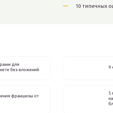
10 типичных о
грамм для
9 
рнете без вложений
5 
учения франшизы от
на
б