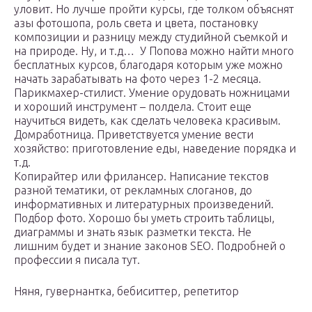
уловит. Но лучше пройти курсы, где толком объяснят
азы фотошопа, роль света и цвета, постановку
композиции и разницу между студийной съемкой и
на природе. Ну, и т.д… У Попова можно найти много
бесплатных курсов, благодаря которым уже можно
начать зарабатывать на фото через 1-2 месяца.
Парикмахер-стилист. Умение орудовать ножницами
и хороший инструмент – полдела. Стоит еще
научиться видеть, как сделать человека красивым.
Домработница. Приветствуется умение вести
хозяйство: приготовление еды, наведение порядка и
т.д.
Копирайтер или фрилансер. Написание текстов
разной тематики, от рекламных слоганов, до
информативных и литературных произведений.
Подбор фото. Хорошо бы уметь строить таблицы,
диаграммы и знать язык разметки текста. Не
лишним будет и знание законов SEO. Подробней о
профессии я писала тут.
Няня, гувернантка, бебиситтер, репетитор