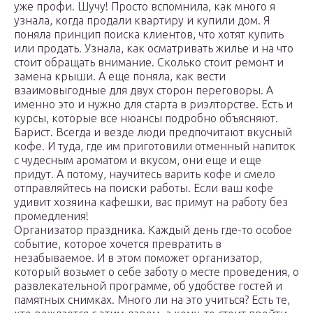
уже профи. Шучу! Просто вспомнила, как много я
узнала, когда продали квартиру и купили дом. Я
поняла принцип поиска клиентов, что хотят купить
или продать. Узнала, как осматривать жилье и на что
стоит обращать внимание. Сколько стоит ремонт и
замена крыши. А еще поняла, как вести
взаимовыгодные для двух сторон переговоры. А
именно это и нужно для старта в риэлторстве. Есть и
курсы, которые все нюансы подробно объясняют.
Барист. Всегда и везде люди предпочитают вкусный
кофе. И туда, где им приготовили отменный напиток
с чудесным ароматом и вкусом, они еще и еще
придут. А потому, научитесь варить кофе и смело
отправляйтесь на поиски работы. Если ваш кофе
удивит хозяина кафешки, вас примут на работу без
промедления!
Организатор праздника. Каждый день где-то особое
событие, которое хочется превратить в
незабываемое. И в этом поможет организатор,
который возьмет о себе заботу о месте проведения, о
развлекательной программе, об удобстве гостей и
памятных снимках. Много ли на это учиться? Есть те,