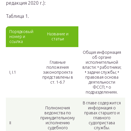
редакция 2020 г.):
Таблица 1.
Порядковый
Название и
номер и
статьи
ссылка
Общая информация
об органе
Главные
исполнительной
положения
власти: • работники;
I, I.1
законопроекта
• задачи службы; •
представлены в
правовая основа
ст. 1-6.7
деятельности
ФССП; • о
подразделениях.
В главе содержится
Полномочия
информация о
ведомства по
правах старшего и
принудительному
главного
II
исполнению
судопристава
судебного
службы.