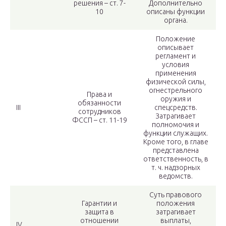
решения – ст. 7-
Дополнительно
10
описаны функции
органа.
Положение
описывает
регламент и
условия
применения
физической силы,
огнестрельного
Права и
оружия и
обязанности
III
спецсредств.
сотрудников
Затрагивает
ФССП – ст. 11-19
полномочия и
функции служащих.
Кроме того, в главе
представлена
ответственность, в
т. ч. надзорных
ведомств.
Суть правового
Гарантии и
положения
защита в
затрагивает
отношении
выплаты,
IV