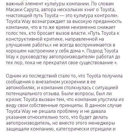
важный элемент культуры компании. По словам
Масаки Сарута, автора нескольких книг о Toyota,
«настоящий путь Toyota — это культура контроля».
Toyota Way вознаграждает за высокую преданность
компании, что в то же время неизменно снижает
голос тех, кто бросает вызов власти. «Путь Toyota к
конструктивной критике, направленной на
улучшение работы,« не всегда воспринимается в
хорошем настроении у себя дома ». Подход Toyota
Way к руководству автопроизводителя« работал до
тех пор, пока не прекратил свое существование ».
Одним из последствий стало то, что Toyota получила
сообщения о внезапном ускорении в ее
автомобилях, и компания столкнулась с ситуацией
потенциального отзыва. Были вопросы, был ли
кризис Toyota вызван тем, что компания упустила из
виду свои собственные принципы. В данном случае
Toyota Way не решала проблему и не давала
указания относительно того, что будет делать
автопроизводитель, но вместо этого менеджеры
защищали компанию, категорически отрицали и