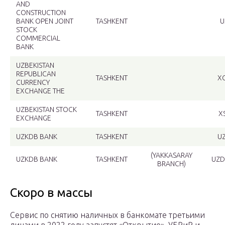
AND
CONSTRUCTION
BANK OPEN JOINT
TASHKENT
U
STOCK
COMMERCIAL
BANK
UZBEKISTAN
REPUBLICAN
TASHKENT
X
CURRENCY
EXCHANGE THE
UZBEKISTAN STOCK
TASHKENT
X
EXCHANGE
UZKDB BANK
TASHKENT
U
(YAKKASARAY
UZKDB BANK
TASHKENT
UZD
BRANCH)
Скоро в массы
Сервис по снятию наличных в банкомате третьими