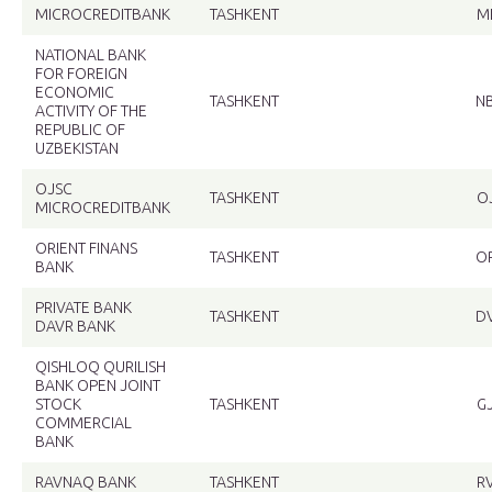
MICROCREDITBANK
TASHKENT
M
NATIONAL BANK
FOR FOREIGN
ECONOMIC
TASHKENT
N
ACTIVITY OF THE
REPUBLIC OF
UZBEKISTAN
OJSC
TASHKENT
O
MICROCREDITBANK
ORIENT FINANS
TASHKENT
O
BANK
PRIVATE BANK
TASHKENT
D
DAVR BANK
QISHLOQ QURILISH
BANK OPEN JOINT
STOCK
TASHKENT
G
COMMERCIAL
BANK
RAVNAQ BANK
TASHKENT
R