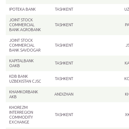
IPOTEKA BANK
TASHKENT
U
JOINT STOCK
COMMERCIAL
TASHKENT
P
BANK AGROBANK
JOINT STOCK
COMMERCIAL
TASHKENT
J
BANK SAVDOGAR
KAPITALBANK
TASHKENT
K
OAKB
KDB BANK
TASHKENT
K
UZBEKISTAN CJSC
KHAMKORBANK
ANDIZHAN
K
AKB
KHOREZM
INTERREGION
TASHKENT
X
COMMODITY
EXCHANGE