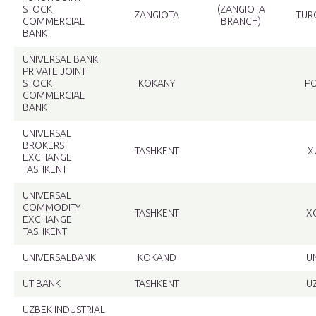
STOCK
(ZANGIOTA
ZANGIOTA
TUR
COMMERCIAL
BRANCH)
BANK
UNIVERSAL BANK
PRIVATE JOINT
STOCK
KOKANY
P
COMMERCIAL
BANK
UNIVERSAL
BROKERS
TASHKENT
X
EXCHANGE
TASHKENT
UNIVERSAL
COMMODITY
TASHKENT
X
EXCHANGE
TASHKENT
UNIVERSALBANK
KOKAND
U
UT BANK
TASHKENT
U
UZBEK INDUSTRIAL