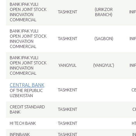
BANK IPAK YULI
OPEN JOINT STOCK
(URIKZOR
TASHKENT
IN
INNOVATION
BRANCH)
COMMERCIAL
BANK IPAK YULI
OPEN JOINT STOCK
TASHKENT
(SAGBON)
IN
INNOVATION
COMMERCIAL
BANK IPAK YULI
OPEN JOINT STOCK
YANGIYUL
(YANGIYUL’)
IN
INNOVATION
COMMERCIAL
CENTRAL BANK
TASHKENT
C
OF THE REPUBLIC
UZBEKISTAN
CREDIT STANDARD
TASHKENT
C
BANK
HI TECH BANK
TASHKENT
H
INFINBANK
TASHKENT
I