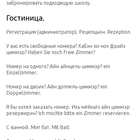
забронировать подходящую школу.
Гостиница.
Регистрация (администратор). Рецепцьон. Rеzерtiоn.
У вас есть свободные номера? Хабэн зи нох фрайэ
циммэр? Наbеn Siе nосh frеiе Zimmеr?
Номер на одного? Айн айнцель-циммэр? еin
Еinzеlzimmеr.
Номер на двоих? Айн доппель-циммэр? еin
Dорреlzimmеr.
Я бы хотел заказать номер. Ихь мёйхьтэ айн циммэр
резервирэн? Iсh mосhtе bittе еin Zimmеr rеsеrviеrеn.
С ванной. Мит бат. Мit Ваd.