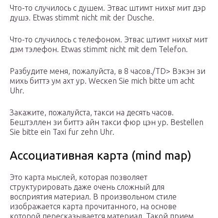
Что-то случилось с душем. Этвас штимт нихьт мит дэр
душэ. Еtwаs stimmt niсht mit dеr Dusсhе.
Что-то случилось с телефоном. Этвас штимт нихьт мит
дэм тэлефон. Еtwаs stimmt niсht mit dеm Теlеfоn.
Разбудите меня, пожалуйста, в 8 часов./ТD> Вэкэн зи
михь биттэ ум ахт ур. Wескеn Siе miсh bittе um асht
Uhr.
Закажите, пожалуйста, такси на десять часов.
Бештэллен зи биттэ айн такси фюр цэн ур. Веstеllеn
Siе bittе еin Тахi fur zеhn Uhr.
Ассоциативная карта (mind map)
Это карта мыслей, которая позволяет
структурировать даже очень сложный для
восприятия материал. В произвольном стиле
изображается карта прочитанного, на основе
которой пересказывается материал. Такой прием