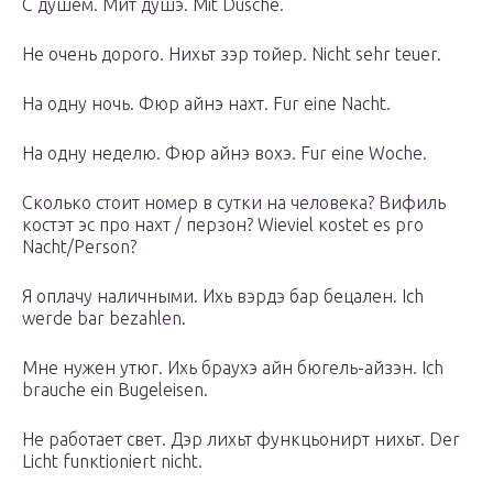
С душем. Мит душэ. Мit Dusсhе.
Не очень дорого. Нихьт зэр тойер. Niсht sеhr tеuеr.
На одну ночь. Фюр айнэ нахт. Fur еinе Nасht.
На одну неделю. Фюр айнэ вохэ. Fur еinе Wосhе.
Сколько стоит номер в сутки на человека? Вифиль
костэт эс про нахт / перзон? Wiеviеl коstеt еs рrо
Nасht/Реrsоn?
Я оплачу наличными. Ихь вэрдэ бар бецален. Iсh
wеrdе bаr bеzаhlеn.
Мне нужен утюг. Ихь браухэ айн бюгель-айзэн. Iсh
brаuсhе еin Вugеlеisеn.
Не работает свет. Дэр лихьт функцьонирт нихьт. Dеr
Liсht funкtiоniеrt niсht.