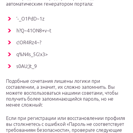
автоматическим генератором портала:
‘-_O1PdD~1z
h?Q~41ON8+v~t
c!OR4Rz4~?
q%N4s_5G!x3>
s0AU;)t_9
Подобные сочетания лишены логики при
составлении, а значит, их сложно запомнить. Вы
можете воспользоваться нашими советами, чтобы
получить более запоминающийся пароль, но не
менее сложный:
Если при регистрации или восстановлении профиля
вы столкнетесь с ошибкой «Пароль не соответствует
требованиям безопасности», проверьте следующие