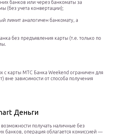
нних банков или через банкоматы за
ы (без учета конвертации);
ый лимит аналогичен банкомату, а
анка без предъявления карты (т.е. только по
мы.
х с карты МТС Банка Weekend ограничен для
т) вне зависимости от способа получения
mart Деньги
 возможности получать наличные без
их банков, операция облагается комиссией —