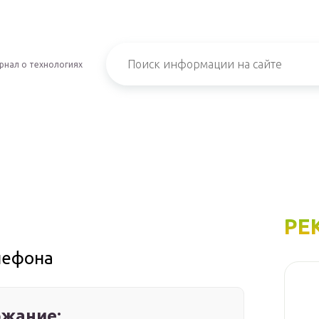
рнал о технологиях
РЕ
лефона
жание: