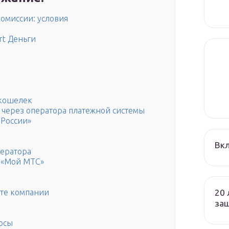
комиссии: условия
rt Деньги
 кошелек
 через оператора платежной системы
 России»
Вк
ператора
 «Мой МТС»
20 
те компании
защ
осы