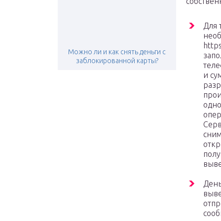
собствен
Для 
необ
http
Можно ли и как снять деньги с
запо
заблокированной карты?
теле
и су
разр
прои
одно
опер
Серв
сним
откр
полу
выве
День
выве
отпр
сооб