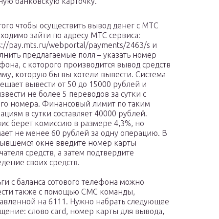
ную банковскую карточку.
того чтобы осуществить вывод денег с МТС
ходимо зайти по адресу МТС сервиса:
s://pay.mts.ru/webportal/payments/2463/s и
лнить предлагаемые поля – указать номер
фона, с которого производится вывод средств
мму, которую бы вы хотели вывести. Система
ешает вывести от 50 до 15000 рублей и
звести не более 5 переводов за сутки с
го номера. Финансовый лимит по таким
ациям в сутки составляет 40000 рублей.
ис берет комиссию в размере 4,3%, но
ает не менее 60 рублей за одну операцию. В
ывшемся окне введите номер карты
чателя средств, а затем подтвердите
дение своих средств.
ги с баланса сотового телефона можно
сти также с помощью СМС команды,
авленной на 6111. Нужно набрать следующее
щение: слово card, номер карты для вывода,