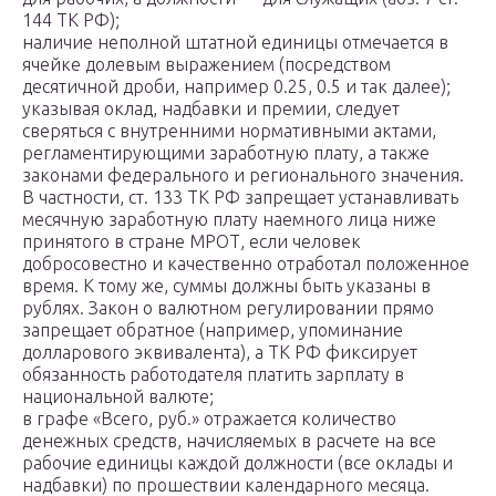
144 ТК РФ);
наличие неполной штатной единицы отмечается в
ячейке долевым выражением (посредством
десятичной дроби, например 0.25, 0.5 и так далее);
указывая оклад, надбавки и премии, следует
сверяться с внутренними нормативными актами,
регламентирующими заработную плату, а также
законами федерального и регионального значения.
В частности, ст. 133 ТК РФ запрещает устанавливать
месячную заработную плату наемного лица ниже
принятого в стране МРОТ, если человек
добросовестно и качественно отработал положенное
время. К тому же, суммы должны быть указаны в
рублях. Закон о валютном регулировании прямо
запрещает обратное (например, упоминание
долларового эквивалента), а ТК РФ фиксирует
обязанность работодателя платить зарплату в
национальной валюте;
в графе «Всего, руб.» отражается количество
денежных средств, начисляемых в расчете на все
рабочие единицы каждой должности (все оклады и
надбавки) по прошествии календарного месяца.