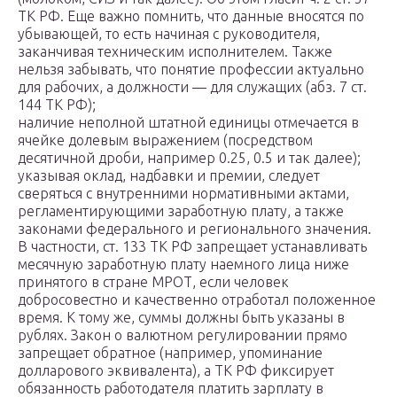
ТК РФ. Еще важно помнить, что данные вносятся по
убывающей, то есть начиная с руководителя,
заканчивая техническим исполнителем. Также
нельзя забывать, что понятие профессии актуально
для рабочих, а должности — для служащих (абз. 7 ст.
144 ТК РФ);
наличие неполной штатной единицы отмечается в
ячейке долевым выражением (посредством
десятичной дроби, например 0.25, 0.5 и так далее);
указывая оклад, надбавки и премии, следует
сверяться с внутренними нормативными актами,
регламентирующими заработную плату, а также
законами федерального и регионального значения.
В частности, ст. 133 ТК РФ запрещает устанавливать
месячную заработную плату наемного лица ниже
принятого в стране МРОТ, если человек
добросовестно и качественно отработал положенное
время. К тому же, суммы должны быть указаны в
рублях. Закон о валютном регулировании прямо
запрещает обратное (например, упоминание
долларового эквивалента), а ТК РФ фиксирует
обязанность работодателя платить зарплату в