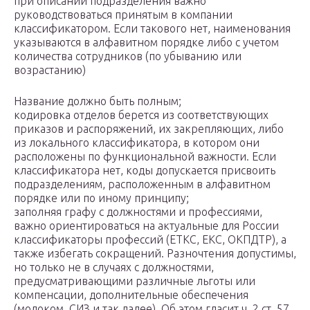
при описании подразделения важно
руководствоваться принятым в компании
классификатором. Если такового нет, наименования
указываются в алфавитном порядке либо с учетом
количества сотрудников (по убыванию или
возрастанию)
Название должно быть полным;
кодировка отделов берется из соответствующих
приказов и распоряжений, их закрепляющих, либо
из локального классификатора, в котором они
расположены по функциональной важности. Если
классификатора нет, коды допускается присвоить
подразделениям, расположенным в алфавитном
порядке или по иному принципу;
заполняя графу с должностями и профессиями,
важно ориентироваться на актуальные для России
классификаторы профессий (ЕТКС, ЕКС, ОКПДТР), а
также избегать сокращений. Разночтения допустимы,
но только не в случаях с должностями,
предусматривающими различные льготы или
компенсации, дополнительные обеспечения
(молоком, СИЗ и так далее). Об этом гласит ч. 2 ст. 57