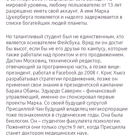
мировой уровень, любому пользователю от 13 лет
разрешено иметь свой аккаунт. А имя Марка
Цукерберга появляется и надолго задерживается в
списке богатейших людей планеты.
Но талантливый студент был не единственным, кто
является основателем Фейсбука. Вряд ли он достиг
бы высот, если бы не его друзья по кампусу, которые
также работали над проектом и его продвижением.
Дастин Московиц, технический редактор,
отвечающий за программную часть, а позже вице-
президент, работал в Facebook до 2008 г. Крис Хьюз
разрабатывал стратегии продвижения, позже он
применил свои знания в президентской кампании
Барака Обамы. Эдуардо Саверин – финансовый
управляющий, именно он спонсировал первые
проекты Марка. Со своей будущей супругой
Присциллой Чан будущий владелец мегакорпорации
тоже познакомился в студенческие годы. Она была
биологом. Он – студентом факультета психологии.
Поженятся они только спустя 9 лет, когда Присцилла
станет доктором медицинских наук.