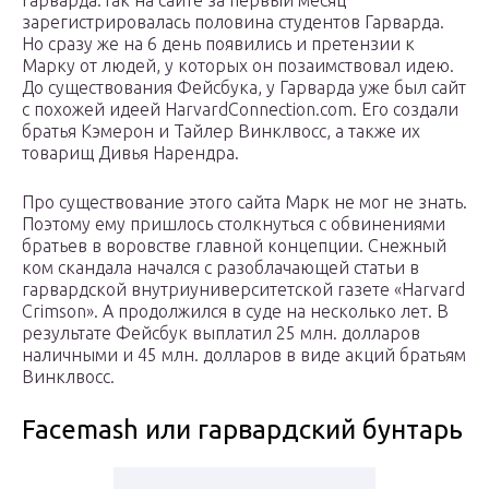
Гарварда.Так на сайте за первый месяц
зарегистрировалась половина студентов Гарварда.
Но сразу же на 6 день появились и претензии к
Марку от людей, у которых он позаимствовал идею.
До существования Фейсбука, у Гарварда уже был сайт
с похожей идеей HarvardConnection.com. Его создали
братья Кэмерон и Тайлер Винклвосс, а также их
товарищ Дивья Нарендра.
Про существование этого сайта Марк не мог не знать.
Поэтому ему пришлось столкнуться с обвинениями
братьев в воровстве главной концепции. Снежный
ком скандала начался с разоблачающей статьи в
гарвардской внутриуниверситетской газете «Harvard
Crimson». А продолжился в суде на несколько лет. В
результате Фейсбук выплатил 25 млн. долларов
наличными и 45 млн. долларов в виде акций братьям
Винклвосс.
Facemash или гарвардский бунтарь