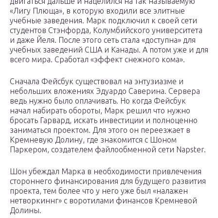
двигаться дальше и нацелился на так называемую
«Лигу Плюща», в которую входили все элитные
учебные заведения. Марк подключил к своей сети
студентов Стэнфорда, Колумбийского университета
и даже Йеля. После этого сеть стала «доступна» для
учебных заведений США и Канады. А потом уже и для
всего мира. Сработал «эффект снежного кома».
Сначала Фейсбук существовал на энтузиазме и
небольших вложениях Эдуардо Саверина. Сервера
ведь нужно было оплачивать. Но когда Фейсбук
начал набирать обороты, Марк решил что нужно
бросать Гарвард, искать инвестиции и полноценно
заниматься проектом. Для этого он переезжает в
Кремневую Долину, где знакомится с Шоном
Паркером, создателем файлообменной сети Napster.
Шон убеждал Марка в необходимости привлечения
стороннего финансирования для будущего развития
проекта, тем более что у него уже был «налажен
нетворкиннг» с воротилами финансов Кремневой
Долины.