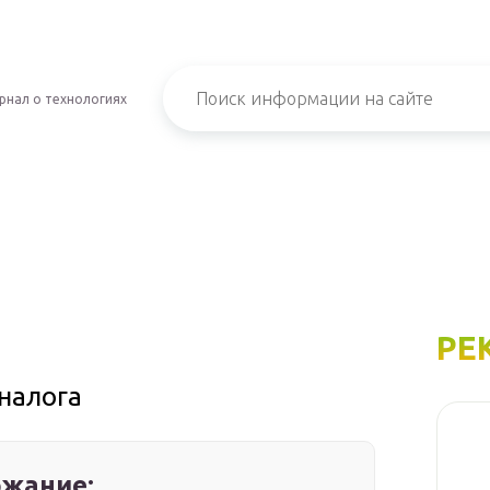
рнал о технологиях
РЕ
налога
жание: