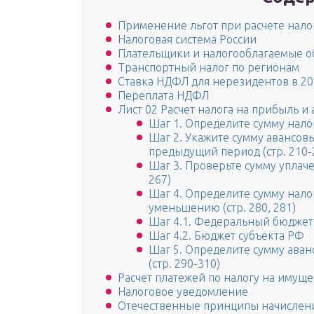
Применение льгот при расчете нало
Налоговая система России
Плательщики и налогооблагаемые о
Транспортный налог по регионам
Ставка НДФЛ для нерезидентов в 20
Переплата НДФЛ
Лист 02 Расчет налога на прибыль и
Шаг 1. Определите сумму налога
Шаг 2. Укажите сумму авансов
предыдущий период (стр. 210-
Шаг 3. Проверьте сумму уплачен
267)
Шаг 4. Определите сумму налога
уменьшению (стр. 280, 281)
Шаг 4.1. Федеральный бюджет
Шаг 4.2. Бюджет субъекта РФ
Шаг 5. Определите сумму аванс
(стр. 290-310)
Расчет платежей по налогу на имущ
Налоговое уведомление
Отечественные принципы начислени