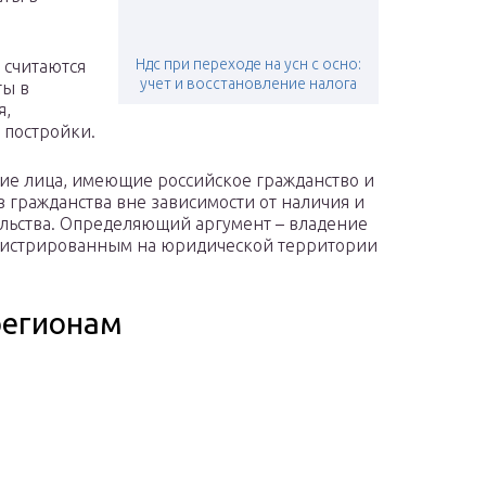
Ндс при переходе на усн с осно:
 считаются
учет и восстановление налога
ты в
я,
 постройки.
ие лица, имеющие российское гражданство и
з гражданства вне зависимости от наличия и
ельства. Определяющий аргумент – владение
егистрированным на юридической территории
регионам