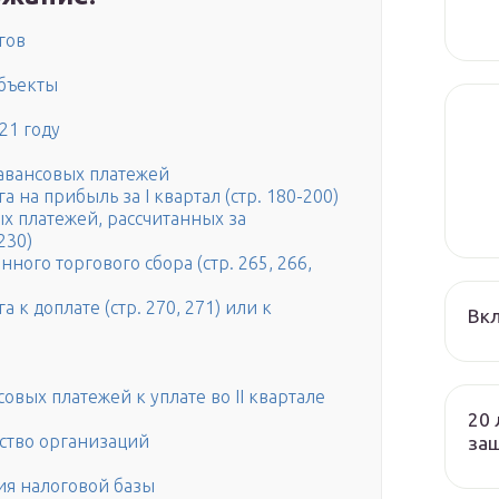
гов
бъекты
21 году
 авансовых платежей
 на прибыль за I квартал (стр. 180-200)
ых платежей, рассчитанных за
230)
ного торгового сбора (стр. 265, 266,
 к доплате (стр. 270, 271) или к
Вк
овых платежей к уплате во II квартале
20 
ество организаций
защ
я налоговой базы