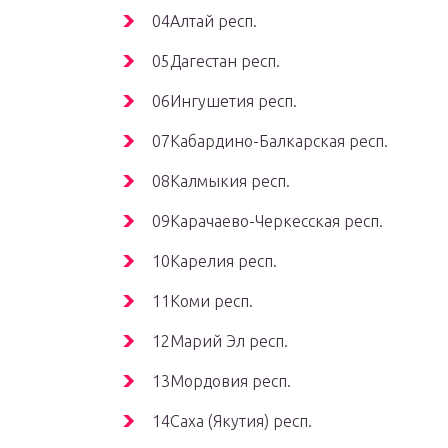
04Алтай респ.
05Дагестан респ.
06Ингушетия респ.
07Кабардино-Балкарская респ.
08Калмыкия респ.
09Карачаево-Черкесская респ.
10Карелия респ.
11Коми респ.
12Марий Эл респ.
13Мордовия респ.
14Саха (Якутия) респ.