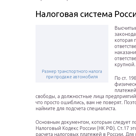
Налоговая система Росс
Высчитыв
законода
которая 
ответств
наказани
ответств
крупной.
Размер транспортного налога
при продаже автомобиля
По ст. 19
физическ
платежей
свободы, а должностные лица предприятий 
что просто ошиблись, вам не поверят. Поэт
наймите для подсчета специалиста.
Основным документом, которым следует пол
Налоговый Кодекс России (НК РФ). Ст.17 э
расчета налоговых платежей в России. Для