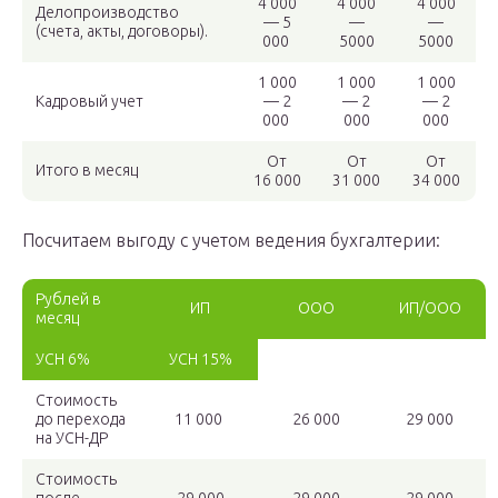
4 000
4 000
4 000
Делопроизводство
— 5
—
—
(счета, акты, договоры).
000
5000
5000
1 000
1 000
1 000
Кадровый учет
— 2
— 2
— 2
000
000
000
От
От
От
Итого в месяц
16 000
31 000
34 000
Посчитаем выгоду с учетом ведения бухгалтерии:
Рублей в
ИП
ООО
ИП/ООО
месяц
УСН 6%
УСН 15%
Стоимость
до перехода
11 000
26 000
29 000
на УСН-ДР
Стоимость