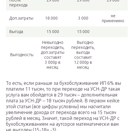
после
29 000
29 000
29 000
перехода
не
Доп.затраты
18 000
3 000
применимо
Выгода
15 000
15 000
Невыгодно
Выгодно
переходить,
переходить,
доп.затраты
выгода
Выгодность:
составят
составит
3 000р в
12 000р в
месяц
месяц.
То есть, если раньше за бухобслуживание ИП 6% вы
платили 11 тысяч, то при переходе на УСН-ДР такая
услуга вам обойдется в 29 тысяч – дополнительная
плата за УСН-ДР – 18 тысяч рублей. В первом кейсе
этой статьи (все цифры условны) мы насчитали
увеличение дохода от перехода всего на 15 тысяч
рублей в месяц. Значит, такой переход на УСН-ДР с
бухобслуживанием на аутсорсе математически вам
не выгоден (15-18= -3).